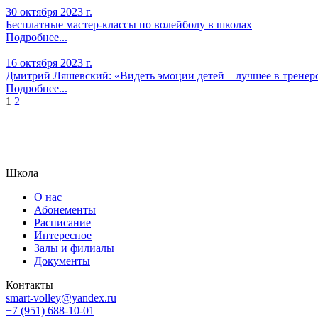
30 октября 2023 г.
Бесплатные мастер-классы по волейболу в школах
Подробнее...
16 октября 2023 г.
Дмитрий Ляшевский: «Видеть эмоции детей – лучшее в тренер
Подробнее...
Пагинация
1
2
записей
Школа
О нас
Абонементы
Расписание
Интересное
Залы и филиалы
Документы
Контакты
smart-volley@yandex.ru
+7 (951) 688-10-01