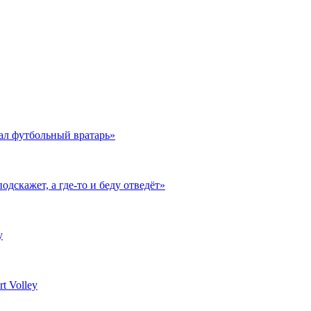
ал футбольный вратарь»
одскажет, а где-то и беду отведёт»
y
t Volley