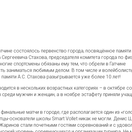
Гатчине состоялось первенство города, посвящённое памяти
 Сергеевича Стахова, председателя комитета города по фи
Многие спортсмены обязаны ему тем, что обрели в Гатчине
ь заниматься любимым делом. В том числе и волейболист
 памяти А.С. Стахова разыгрывается уже более 10 лет!
водится в нескольких возрастных категориях – в октябре с
 среди мужчин и женщин, а в ноябре эстафету приняли уча
 финальные матчи в городе, где располагается один из «гол
тцы-основатели школы Smart Vollet никак не могли. Денис 
Жаринов стали почетными гостями соревнований и с удово
ысокий уровень соревнующихся и организации турнира. Не 