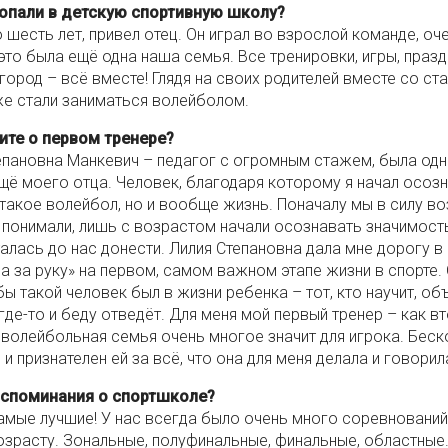
попали в детскую спортивную школу?
 шесть лет, привел отец. Он играл во взрослой команде, оч
это была ещё одна наша семья. Все тренировки, игры, празд
 город – всё вместе! Глядя на своих родителей вместе со с
е стали заниматься волейболом.
ите о первом тренере?
епановна Манкевич – педагог с огромным стажем, была одн
щё моего отца. Человек, благодаря которому я начал осозн
 такое волейбол, но и вообще жизнь. Поначалу мы в силу в
 понимали, лишь с возрастом начали осознавать значимость
талась до нас донести. Лилия Степановна дала мне дорогу в
ла за руку» на первом, самом важном этапе жизни в спорте.
ы такой человек был в жизни ребенка – тот, кто научит, об
где-то и беду отведёт. Для меня мой первый тренер – как вт
 волейбольная семья очень многое значит для игрока. Бес
и признателен ей за всё, что она для меня делала и говорил
оспоминания о спортшколе?
амые лучшие! У нас всегда было очень много соревнований
зрасту. Зональные, полуфинальные, финальные, областные