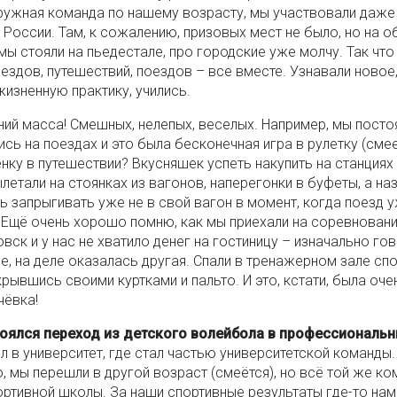
ружная команда по нашему возрасту, мы участвовали даже
 России. Там, к сожалению, призовых мест не было, но на о
мы стояли на пьедестале, про городские уже молчу. Так чт
ездов, путешествий, поездов – все вместе. Узнавали новое
жизненную практику, учились.
ий масса! Смешных, нелепых, веселых. Например, мы посто
сь на поездах и это была бесконечная игра в рулетку (смее
нку в путешествии? Вкусняшек успеть накупить на станциях 
летали на стоянках из вагонов, наперегонки в буфеты, а на
ь запрыгивать уже не в свой вагон в момент, когда поезд 
. Ещё очень хорошо помню, как мы приехали на соревновани
вск и у нас не хватило денег на гостиницу – изначально го
е, на деле оказалась другая. Спали в тренажерном зале с
крывшись своими куртками и пальто. И это, кстати, была оче
чёвка!
тоялся переход из детского волейбола в профессиональ
ил в университет, где стал частью университетской команды.
, мы перешли в другой возраст (смеётся), но всё той же к
ортивной школы. За наши спортивные результаты где-то нам