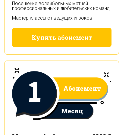
Посещение волейбольных матчей
профессиональных и любительских команд
Мастер классы от ведущих игроков
Купить абонемент
1
Абонемент
Месяц