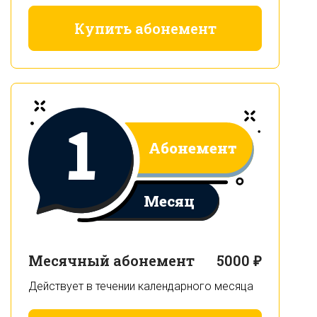
Купить абонемент
1
Абонемент
Месяц
Месячный абонемент
5000 ₽
Действует в течении календарного месяца