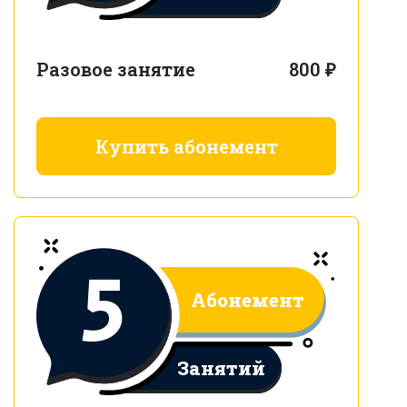
Разовое занятие
800 ₽
Купить абонемент
5
Абонемент
Занятий