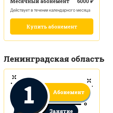
Месячный абонемент
6000 ₽
Действует в течении календарного месяца
Купить абонемент
Ленинградская область
1
Абонемент
Занятие