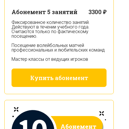
Абонемент 5 занятий
3300 ₽
Фиксированное количество занятий.
Действуют в течении учебного года.
Считаются только по фактическому
посещению.
Посещение волейбольных матчей
профессиональных и любительских команд
Мастер классы от ведущих игроков
Купить абонемент
Абонемент