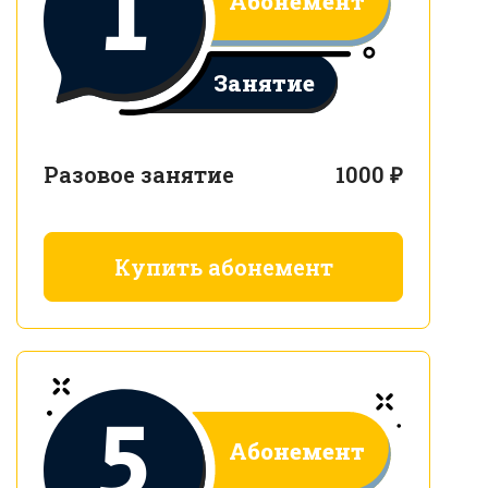
1
Абонемент
Занятие
Разовое занятие
1000 ₽
Купить абонемент
5
Абонемент